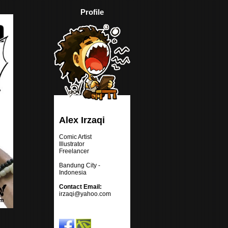
Profile
Alex Irzaqi
Comic Artist
Illustrator
Freelancer
Bandung City -
Indonesia
Contact Email:
irzaqi@yahoo.com