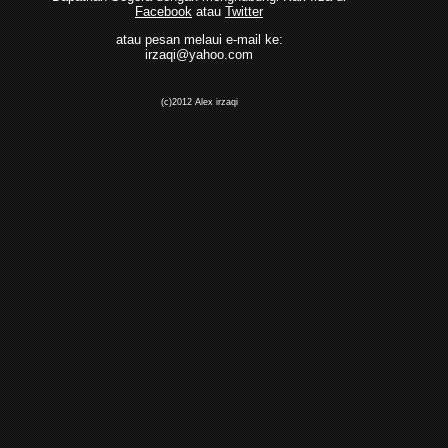
Facebook
atau
Twitter
atau pesan melaui e-mail ke:
irzaqi@yahoo.com
(c)2012 Alex irzaqi